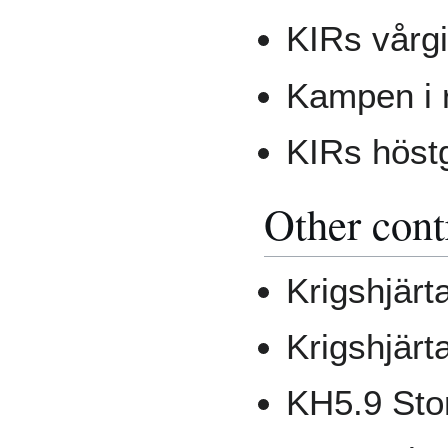
KIRs vårgi
Kampen i 
KIRs höstg
Other cont
Krigshjärta
Krigshjärt
KH5.9 Stor