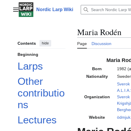
Jump
to
Nordic Larp Wiki
Main menu
content
Maria Rodén
Contents
hide
Page
Discussion
Beginning
Maria Ro
Larps
Born
1982 (
Nationality
Swede
Other
Sverok
contributio
A.L.I.A.
Organization
Sverok
ns
Krigshj
Berghe
Lectures
Website
ödmjuk