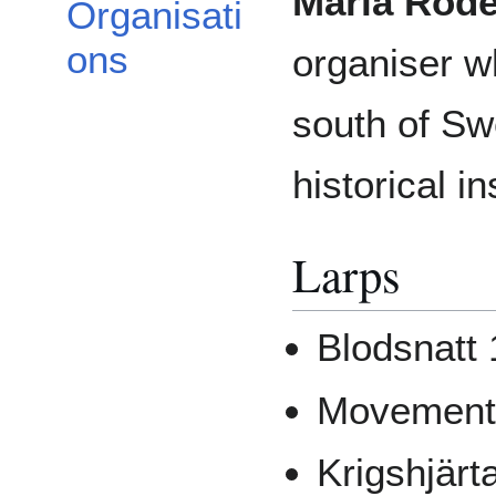
Maria Rod
Organisati
ons
organiser w
south of Sw
historical i
Larps
Blodsnatt 
Movement´
Krigshjärt