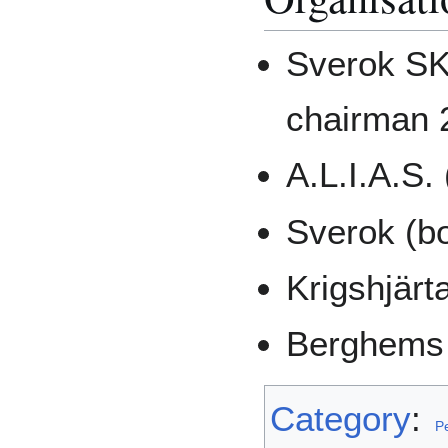
Sverok S
chairman 
A.L.I.A.S.
Sverok (b
Krigshjär
Berghems 
Category
:
P